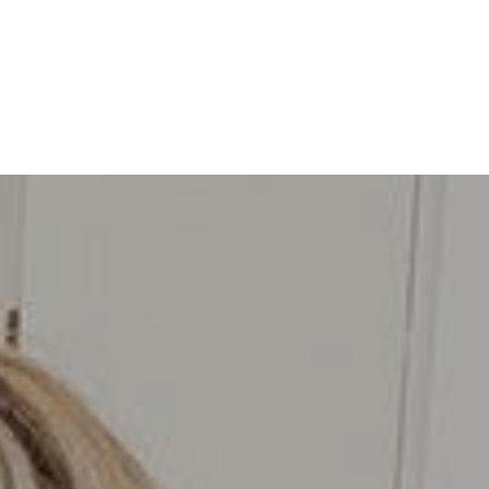
orite sami EMS studio
te naš EMS fit body uređaj i započnite biznis