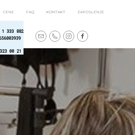
Otv
CENE
FAQ
KONTAKT
ZAPOSLENJE
Kupi
 1 333 882
656003939
323 00 21